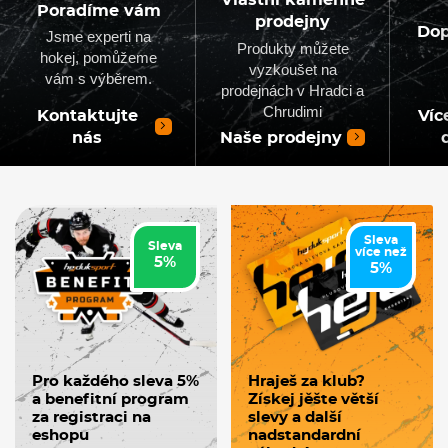
Vlastní kamenné
Poradíme vám
prodejny
Dop
Jsme experti na
Produkty můžete
hokej, pomůžeme
vyzkoušet na
vám s výběrem.
prodejnách v Hradci a
Chrudimi
Kontaktujte
Víc
nás
Naše prodejny
Sleva
Sleva
více než
5%
5%
Pro každého sleva 5%
Hraješ za klub?
a benefitní program
Získej jěšte větší
za registraci na
slevy a další
eshopu
nadstandardní