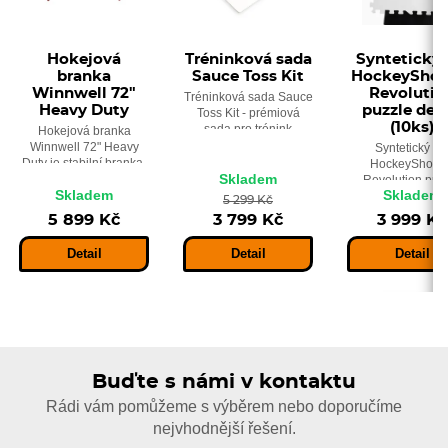
Hokejová
Tréninková sada
Syntetický 
branka
Sauce Toss Kit
HockeyShot 
Winnwell 72"
Revolutio
Tréninková sada Sauce
Heavy Duty
puzzle des
Toss Kit - prémiová
(10ks)
sada pro trénink
Hokejová branka
žabiček, nahrávek,
Winnwell 72" Heavy
Syntetický le
zábavu a soutěže,
Duty je stabilní branka,
HockeyShot I
především ještě
Skladem
která je ideálním
Revolution puz
vylepšíte svoje
Skladem
Skladem
pomocníkem pro
deska (10ks) 
5 299 Kč
hokejové dovednosti.
trénink střelby pukem
syntetické dlažd
5 899 Kč
3 799 Kč
3 999 Kč
nebo míčkem.
imitující ledov
plochu.
Detail
Detail
Detail
Buďte s námi v kontaktu
Rádi vám pomůžeme s výběrem nebo doporučíme
nejvhodnější řešení.