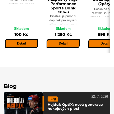
dárkem? Pořiďte
Performance
(2páry)
dárkový poukaz na
Sports Drink
zboží v Hejduksportu.
Páska na čepe
(315g)
Rezztek Double
Biosteel je přírodní
(2páry) - je revo
doplněk pro zvýšení
páska, disponu
výkonu při sportovní
patentovaný
Skladem
Skladem
Skladem
zátěži. Příchuť: modrá
několikavrstv
malina.
materiálem, je
100 Kč
1 290 Kč
699 Kč
každá vrstva j
speciálně navržen
Detail
Detail
Detail
aby zajistila
váš nejlepší výk
Blog
22. 7. 2026
Blog
Hejduk OptiX: nová generace
hokejových plexi