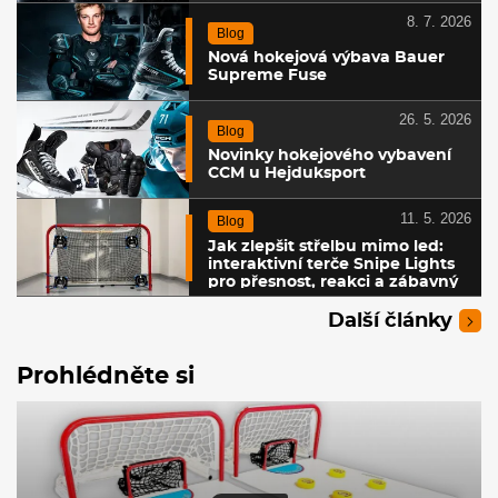
8. 7. 2026
Blog
Nová hokejová výbava Bauer
Supreme Fuse
26. 5. 2026
Blog
Novinky hokejového vybavení
CCM u Hejduksport
11. 5. 2026
Blog
Jak zlepšit střelbu mimo led:
interaktivní terče Snipe Lights
pro přesnost, reakci a zábavný
trénink
Další články
Prohlédněte si