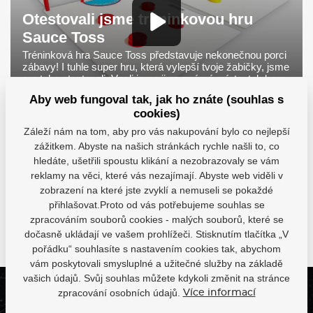
Otestovali jsme tréninkovou hru
Sauce Toss
Tréninková hra Sauce Toss představuje nekonečnou porci
zábavy! I tuhle super hru, která vylepší tvoje žabičky, jsme
pro tebe otestovali. Vzali jsme ji na známá místa, tak kam
ji vezmeš ty?
Aby web fungoval tak, jak ho znáte (souhlas s
cookies)
Záleží nám na tom, aby pro vás nakupování bylo co nejlepší
zážitkem. Abyste na našich stránkách rychle našli to, co
hledáte, ušetřili spoustu klikání a nezobrazovaly se vám
reklamy na věci, které vás nezajímají. Abyste web viděli v
Otestovali jsme tréninkovou
Test tréninkových
zobrazení na které jste zvyklí a nemuseli se pokaždé
hru Sauce Toss
nahravačů!
přihlašovat.Proto od vás potřebujeme souhlas se
zpracováním souborů cookies - malých souborů, které se
Další videa
dočasně ukládají ve vašem prohlížeči. Stisknutím tlačítka „V
pořádku“ souhlasíte s nastavením cookies tak, abychom
vám poskytovali smysluplné a užitečné služby na základě
vašich údajů. Svůj souhlas můžete kdykoli změnit na stránce
zpracování osobních údajů.
Více informací