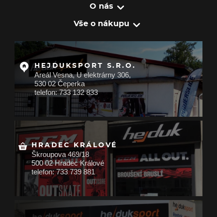
O nás
Vše o nákupu
HEJDUKSPORT S.R.O.
Areál Vesna, U elektrárny 306,
530 02 Čeperka
telefon: 733 132 833
HRADEC KRÁLOVÉ
Škroupova 469/18
500 02 Hradec Králové
telefon: 733 739 881