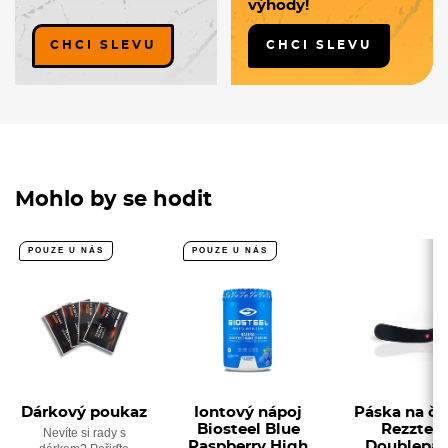
výhody!
CHCI SLEVU
CHCI SLEVU
Mohlo by se hodit
POUZE U NÁS
POUZE U NÁS
Dárkový poukaz
Iontový nápoj
Páska na če
Biosteel Blue
Rezztek
Nevíte si rady s
Raspberry High
Doublepa