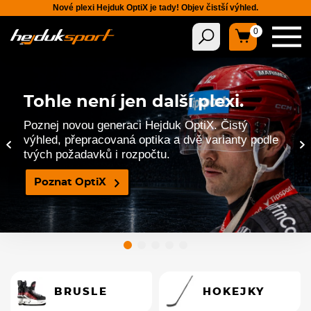
Nové plexi Hejduk OptiX je tady! Objev čistší výhled.
0
Tohle není jen další plexi.
Tohle není jen další plexi.
Poznej novou generaci Hejduk OptiX. Čistý
Poznej novou generaci Hejduk OptiX. Čistý
výhled, přepracovaná optika a dvě varianty podle
výhled, přepracovaná optika a dvě varianty podle
‹
›
tvých požadavků i rozpočtu.
tvých požadavků i rozpočtu.
Poznat OptiX
Poznat OptiX
BRUSLE
HOKEJKY